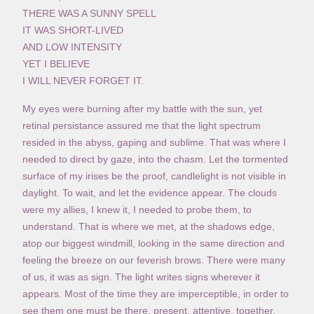
THERE WAS A SUNNY SPELL
IT WAS SHORT-LIVED
AND LOW INTENSITY
YET I BELIEVE
I WILL NEVER FORGET IT.
My eyes were burning after my battle with the sun, yet
retinal persistance assured me that the light spectrum
resided in the abyss, gaping and sublime. That was where I
needed to direct by gaze, into the chasm. Let the tormented
surface of my irises be the proof, candlelight is not visible in
daylight. To wait, and let the evidence appear. The clouds
were my allies, I knew it, I needed to probe them, to
understand. That is where we met, at the shadows edge,
atop our biggest windmill, looking in the same direction and
feeling the breeze on our feverish brows. There were many
of us, it was as sign. The light writes signs wherever it
appears. Most of the time they are imperceptible, in order to
see them one must be there, present, attentive, together.