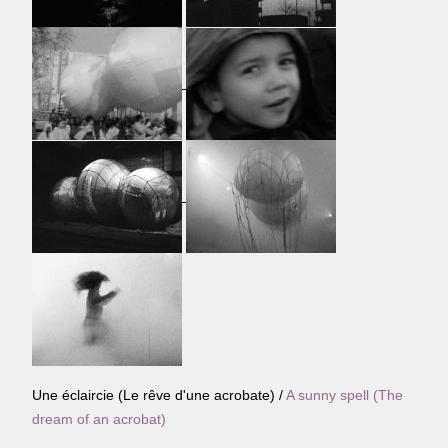
Une éclaircie (Le rêve d'une acrobate) /
A sunny spell
(The
dream of an acrobat)